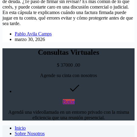
de deuda. ¿Te pasó de firmar sin revisar? Es más común de lo que
creés, y puede costarte caro en una discusión comercial o judicial.
En esta cápsula te explicamos cuándo una factura firmada puede
jugar en tu contra, qué errores evitar y cómo protegerte antes de que
sea tarde.
Pablo Avila Camps
marzo 30, 2026
Consultas Virtuales
$
37000
.00
Agende su cinta con nosotros
Botón
Agendá una videollamada en un entorno privado con la misma
eficiencia que una reunión presencial.
Inicio
Sobre Nosotros