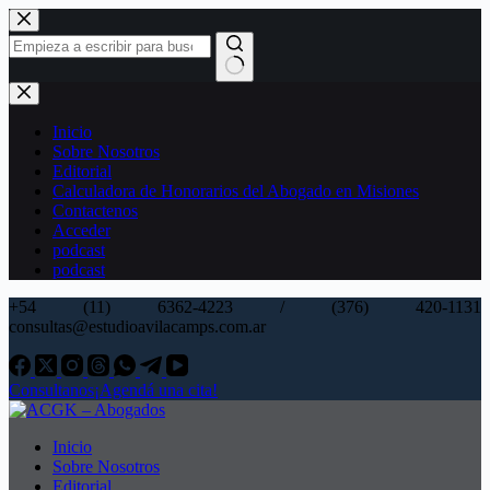
Saltar
al
contenido
Sin
resultados
Inicio
Sobre Nosotros
Editorial
Calculadora de Honorarios del Abogado en Misiones
Contactenos
Acceder
podcast
podcast
+54 (11) 6362-4223 / (376) 420-1131
consultas@estudioavilacamps.com.ar
Consultanos
¡Agendá una cita!
Inicio
Sobre Nosotros
Editorial