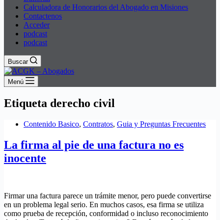
Calculadora de Honorarios del Abogado en Misiones
Contactenos
Acceder
podcast
podcast
Buscar
Menú
Etiqueta
derecho civil
Contenido Basico
,
Contratos
,
Guia y Preguntas Frecuentes
La firma al pie de una factura no es
inocente
Firmar una factura parece un trámite menor, pero puede convertirse
en un problema legal serio. En muchos casos, esa firma se utiliza
como prueba de recepción, conformidad o incluso reconocimiento