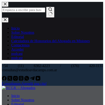
Saltar
al
contenido
Sin
resultados
Inicio
Sobre Nosotros
Editorial
Calculadora de Honorarios del Abogado en Misiones
Contactenos
Acceder
podcast
podcast
+54 (11) 6362-4223 / (376) 420-1131
consultas@estudioavilacamps.com.ar
Consultanos
¡Agendá una cita!
Inicio
Sobre Nosotros
Editorial