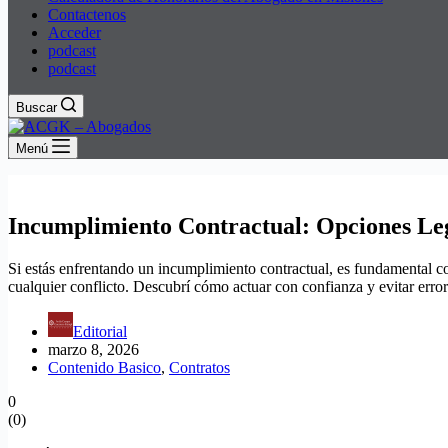
Contactenos
Acceder
podcast
podcast
Buscar
Menú
Incumplimiento Contractual: Opciones Leg
Si estás enfrentando un incumplimiento contractual, es fundamental co
cualquier conflicto. Descubrí cómo actuar con confianza y evitar erro
Editorial
marzo 8, 2026
Contenido Basico
,
Contratos
0
(
0
)