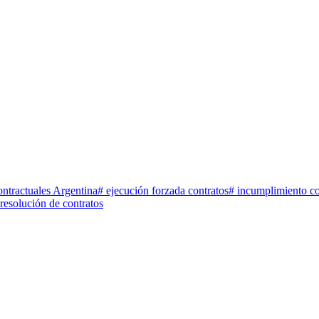
ntractuales Argentina
#
ejecución forzada contratos
#
incumplimiento co
resolución de contratos