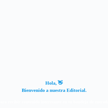
Hola, 👋
Bienvenido a nuestra Editorial.
para recibir contenido interesante en tu bandeja de entrad