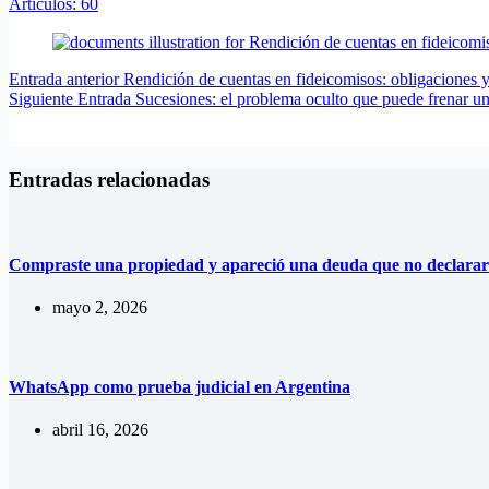
Artículos: 60
Entrada
anterior
Rendición de cuentas en fideicomisos: obligaciones y
Siguiente
Entrada
Sucesiones: el problema oculto que puede frenar un
Entradas relacionadas
Compraste una propiedad y apareció una deuda que no declarar
mayo 2, 2026
WhatsApp como prueba judicial en Argentina
abril 16, 2026