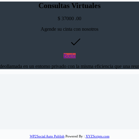
Consultas Virtuales
$
37000
.00
Agende su cinta con nosotros
Botón
eollamada en un entorno privado con la misma eficiencia que una reun
WP2Social Auto Publish
Powered By :
XYZScripts.com