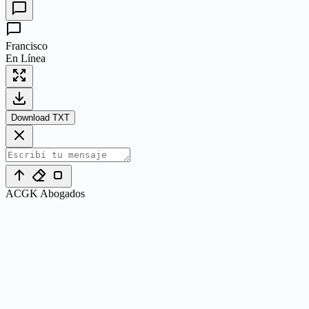
Francisco
En Línea
Download TXT
ACGK Abogados