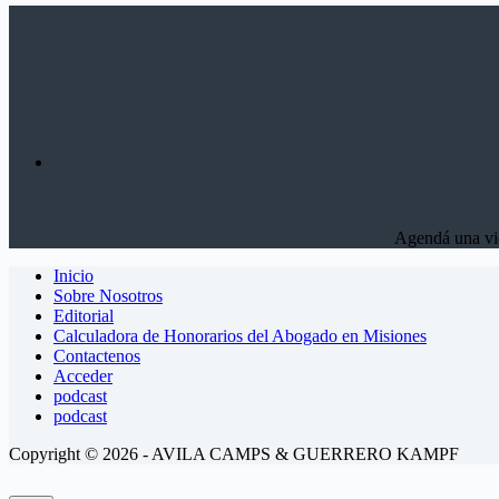
Agendá una vid
Inicio
Sobre Nosotros
Editorial
Calculadora de Honorarios del Abogado en Misiones
Contactenos
Acceder
podcast
podcast
Copyright © 2026 - AVILA CAMPS & GUERRERO KAMPF