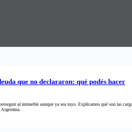
euda que no declararon: qué podés hacer
rseguir al inmueble aunque ya sea tuyo. Explicamos qué son las cargas
n Argentina.