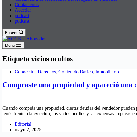
Contactenos
Acceder
podcast
podcast
Buscar
Menú
Etiqueta
vicios ocultos
Conoce tus Derechos
,
Contenido Basico
,
Inmobiliario
Compraste una propiedad y apareció una d
Cuando comprás una propiedad, ciertas deudas del vendedor pueden pe
tenés frente a la evicción, los vicios ocultos y las expensas impagas e
Editorial
mayo 2, 2026