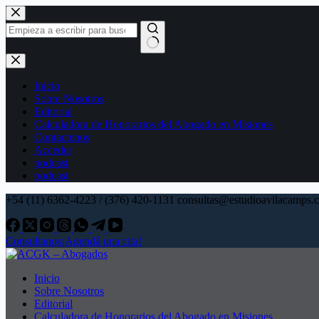
Saltar
al
contenido
Sin
resultados
Inicio
Sobre Nosotros
Editorial
Calculadora de Honorarios del Abogado en Misiones
Contactenos
Acceder
podcast
podcast
+54 (11) 6362-4223 / (376) 420-1131 consultas@estudioavilacamps.
Consultanos
¡Agendá una cita!
Inicio
Sobre Nosotros
Editorial
Calculadora de Honorarios del Abogado en Misiones