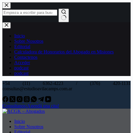
Saltar
al
contenido
Sin
resultados
Inicio
Sobre Nosotros
Editorial
Calculadora de Honorarios del Abogado en Misiones
Contactenos
Acceder
podcast
podcast
+54 (11) 6362-4223 / (376) 420-1131
consultas@estudioavilacamps.com.ar
Consultanos
¡Agendá una cita!
Inicio
Sobre Nosotros
Editorial