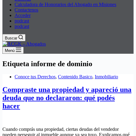
Calculadora de Honorarios del Abogado en Misiones
Contactenos
Acceder
podcast
podcast
Buscar
Menú
Etiqueta
informe de dominio
Conoce tus Derechos
,
Contenido Basico
,
Inmobiliario
Compraste una propiedad y apareció una
deuda que no declararon: qué podés
hacer
Cuando comprás una propiedad, ciertas deudas del vendedor
pueden perseguir al inmueble aunque ya sea tuyo. Explicamos qué