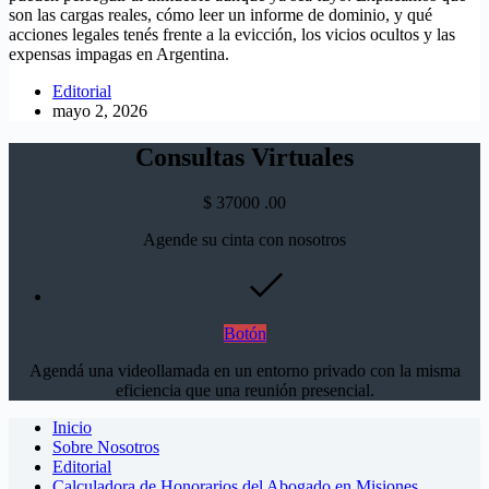
son las cargas reales, cómo leer un informe de dominio, y qué
acciones legales tenés frente a la evicción, los vicios ocultos y las
expensas impagas en Argentina.
Editorial
mayo 2, 2026
Consultas Virtuales
$
37000
.00
Agende su cinta con nosotros
Botón
Agendá una videollamada en un entorno privado con la misma
eficiencia que una reunión presencial.
Inicio
Sobre Nosotros
Editorial
Calculadora de Honorarios del Abogado en Misiones