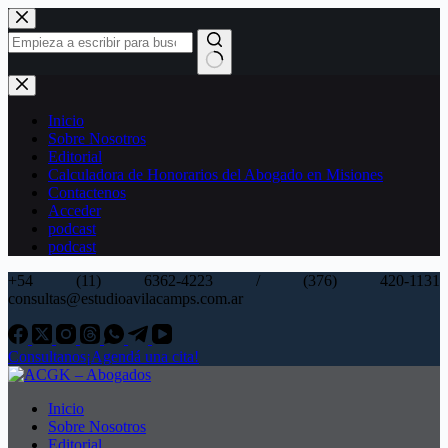
Saltar
al
contenido
Sin
resultados
Inicio
Sobre Nosotros
Editorial
Calculadora de Honorarios del Abogado en Misiones
Contactenos
Acceder
podcast
podcast
+54 (11) 6362-4223 / (376) 420-1131
consultas@estudioavilacamps.com.ar
Consultanos
¡Agendá una cita!
Inicio
Sobre Nosotros
Editorial