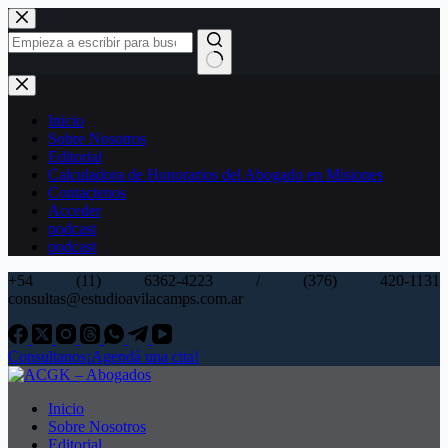
Saltar
al
contenido
Sin
resultados
Inicio
Sobre Nosotros
Editorial
Calculadora de Honorarios del Abogado en Misiones
Contactenos
Acceder
podcast
podcast
+54 (11) 6362-4223 / (376) 420-1131
consultas@estudioavilacamps.com.ar
Consultanos
¡Agendá una cita!
Inicio
Sobre Nosotros
Editorial