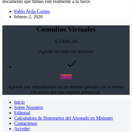
documento que firmas esté realmente a tu favor.
Pablo Avila Camps
febrero 2, 2026
Consultas Virtuales
$
37000
.00
Agende su cinta con nosotros
Botón
Agendá una videollamada en un entorno privado con la misma
eficiencia que una reunión presencial.
Inicio
Sobre Nosotros
Editorial
Calculadora de Honorarios del Abogado en Misiones
Contactenos
Acceder