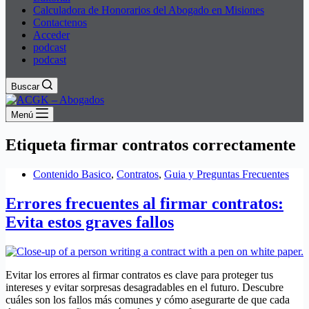
Calculadora de Honorarios del Abogado en Misiones
Contactenos
Acceder
podcast
podcast
Buscar
Menú
Etiqueta
firmar contratos correctamente
Contenido Basico
,
Contratos
,
Guia y Preguntas Frecuentes
Errores frecuentes al firmar contratos:
Evita estos graves fallos
Evitar los errores al firmar contratos es clave para proteger tus
intereses y evitar sorpresas desagradables en el futuro. Descubre
cuáles son los fallos más comunes y cómo asegurarte de que cada