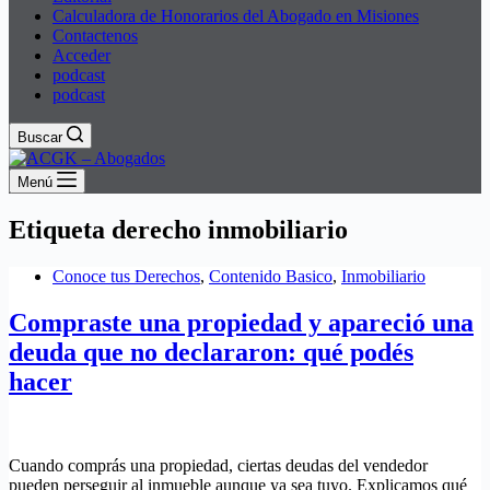
Calculadora de Honorarios del Abogado en Misiones
Contactenos
Acceder
podcast
podcast
Buscar
Menú
Etiqueta
derecho inmobiliario
Conoce tus Derechos
,
Contenido Basico
,
Inmobiliario
Compraste una propiedad y apareció una
deuda que no declararon: qué podés
hacer
Cuando comprás una propiedad, ciertas deudas del vendedor
pueden perseguir al inmueble aunque ya sea tuyo. Explicamos qué