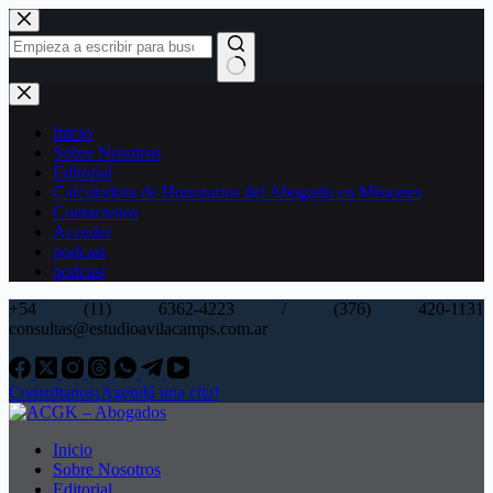
Saltar
al
contenido
Sin
resultados
Inicio
Sobre Nosotros
Editorial
Calculadora de Honorarios del Abogado en Misiones
Contactenos
Acceder
podcast
podcast
+54 (11) 6362-4223 / (376) 420-1131
consultas@estudioavilacamps.com.ar
Consultanos
¡Agendá una cita!
Inicio
Sobre Nosotros
Editorial