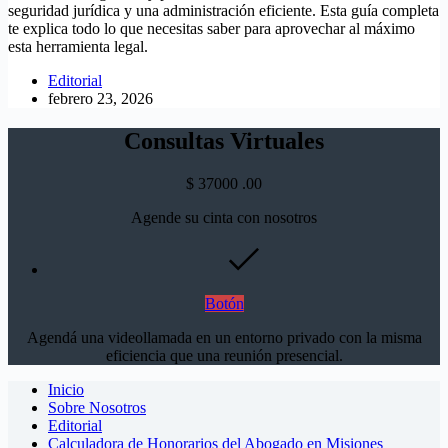
seguridad jurídica y una administración eficiente. Esta guía completa
te explica todo lo que necesitas saber para aprovechar al máximo
esta herramienta legal.
Editorial
febrero 23, 2026
Consultas Virtuales
$
37000
.00
Agende su cinta con nosotros
Botón
Agendá una videollamada en un entorno privado con la misma
eficiencia que una reunión presencial.
Inicio
Sobre Nosotros
Editorial
Calculadora de Honorarios del Abogado en Misiones