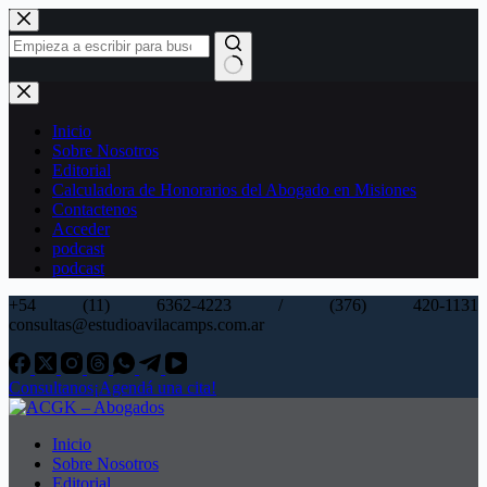
Saltar
al
contenido
Sin
resultados
Inicio
Sobre Nosotros
Editorial
Calculadora de Honorarios del Abogado en Misiones
Contactenos
Acceder
podcast
podcast
+54 (11) 6362-4223 / (376) 420-1131
consultas@estudioavilacamps.com.ar
Consultanos
¡Agendá una cita!
Inicio
Sobre Nosotros
Editorial