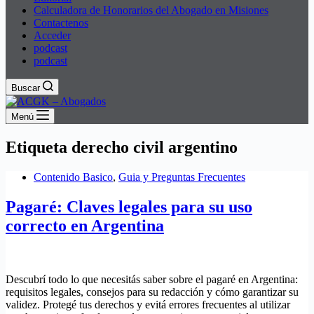
Calculadora de Honorarios del Abogado en Misiones
Contactenos
Acceder
podcast
podcast
Buscar
Menú
Etiqueta
derecho civil argentino
Contenido Basico
,
Guia y Preguntas Frecuentes
Pagaré: Claves legales para su uso
correcto en Argentina
Descubrí todo lo que necesitás saber sobre el pagaré en Argentina:
requisitos legales, consejos para su redacción y cómo garantizar su
validez. Protegé tus derechos y evitá errores frecuentes al utilizar