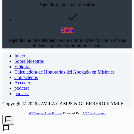
Agende su cinta con nosotros
Botón
Agendá una videollamada en un entorno privado con la misma
eficiencia que una reunión presencial.
Inicio
Sobre Nosotros
Editorial
Calculadora de Honorarios del Abogado en Misiones
Contactenos
Acceder
podcast
podcast
Copyright © 2026 - AVILA CAMPS & GUERRERO KAMPF
WP2Social Auto Publish
Powered By :
XYZScripts.com