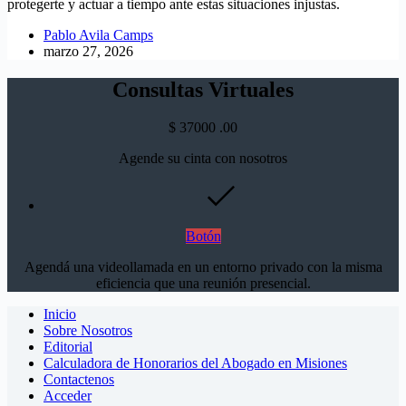
protegerte y actuar a tiempo ante estas situaciones injustas.
Pablo Avila Camps
marzo 27, 2026
Consultas Virtuales
$
37000
.00
Agende su cinta con nosotros
Botón
Agendá una videollamada en un entorno privado con la misma
eficiencia que una reunión presencial.
Inicio
Sobre Nosotros
Editorial
Calculadora de Honorarios del Abogado en Misiones
Contactenos
Acceder