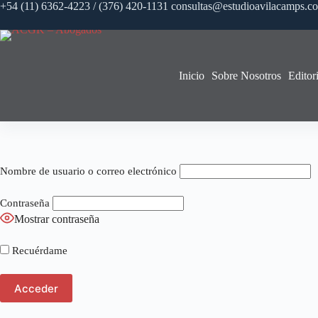
Saltar
+54 (11) 6362-4223 / (376) 420-1131 consultas@estudioavilacamps.c
al
contenido
Inicio
Sobre Nosotros
Editori
Nombre de usuario o correo electrónico
Contraseña
Mostrar contraseña
Recuérdame