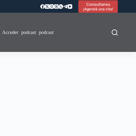
Consultanos
¡Agendá una cita!
Acceder
podcast
podcast